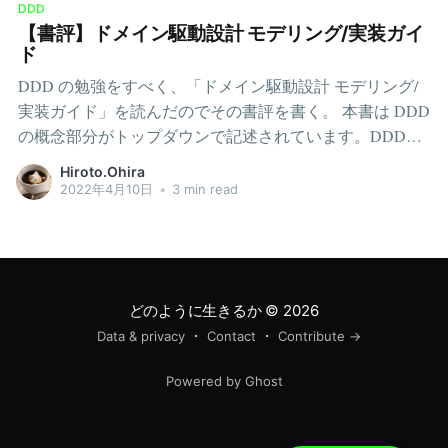
DDD
【書評】ドメイン駆動設計 モデリング/実装ガイ
ド
DDD の勉強をすべく、「ドメイン駆動設計 モデリング/
実装ガイド」を読んだのでその書評を書く。 本書は DDD
の概念部分がトップダウンで記述されています。DDDの
概念を網羅しつつ、各概念の説明は必要十分な内容にと
Hiroto.Ohira
どめているため、比較的軽量な印象です。しかし、DDD
2022年4月10日
•
3 min read
自体の概念が非常に巨大なため、本書のボリュームは大
きくなっています。 私のようなDDD初学者の最初の1冊
として非常におすすめです。 DDD ってなんぞや？DDD
とは、「モデリングを中心とした設計手法」です。モデ
リングを重要な設計手法と位置づけ、コードレベルでは
どのように生きるか
© 2026
モデルをどう活かすかを考えます。 モデルを活かす手法
Data & privacy
Contact
Contribute →
には私も同意です。個人開発でモデルオブジェクトを導
Powered by Ghost
入したことがあるのですが、その利便性の高さには驚き
ました。コードの可読性、ロジックの再利用、テストの
書きやす際におていモデルは優れています。 コードの可