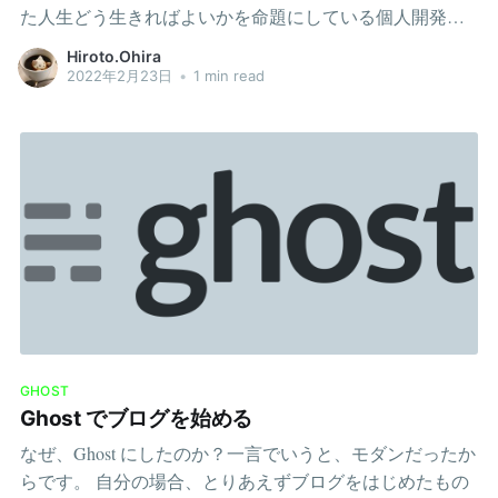
た人生どう生きればよいかを命題にしている個人開発に
ることができます。調べても「レポート」というものの
ドハマリ中であり、自分が没頭できること = 楽しいこと
内容がよくわからなかったのですが、無料でも24個の特
Hiroto.Ohira
をやることに活路を見出し中ゆえに、最近は自分の興味
性のランキングと各特性の説明を見ることができます。
2022年2月23日
•
1 min read
を大切にしたいと思っているSpec24歳高専 → 建設機械メ
診断後に自分にはそれで十分と感じたため、レポートの
ーカー → 独学 → 受託・自社開発企業 → フリーランスエ
追加購入はしていません。 受けた背景自分の今後のキャ
ンジニア歴: 独学 10ヶ月 + 実務 1 年 3 ヶ月 (2022年2月現
リアを考える材料にしたいと思い、診断しました。 最近
在)LinksTwitter: https://twitter.com/HitoroOhriaGitHub:
職場の人間関係について考える機会があり、どうすれば
https://github.com/HitoroOhriaZenn:
自分はより良く働けるのか？今後の人生をどのように生
https://zenn.dev/hiroto_ohiraQiita:
きれば自分にとって幸せなのだろう？という疑問を感じ
https://qiita.com/HitoroOhriaCareerFreelanceuntil nowSwift,
ました。「人生のより良い生き方」というのは自分の中
KotlinGoCloud DatastoreGCP(GAE, etc...)Employee1
で大きなテーマとなっています。 また、キャリアについ
yearEverrise CO., LTD.VueJava, Sprint BootGo, EchoMySQL,
ていろいろな方に相談したところ、ある方から自己分析
がおすすめとアドバイスを受けました。その人は自己分
析を重ねるうちに、人生が上昇気流に乗ったという体験
GHOST
があるとのことです。自分は新卒の就活でやったきりだ
Ghost でブログを始める
ったので、
なぜ、Ghost にしたのか？一言でいうと、モダンだったか
らです。 自分の場合、とりあえずブログをはじめたもの