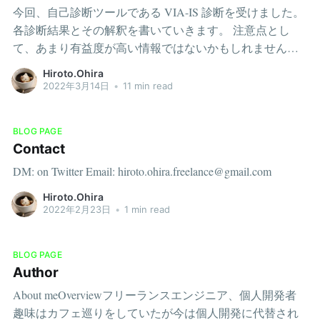
今回、自己診断ツールである VIA-IS 診断を受けました。
各診断結果とその解釈を書いていきます。 注意点とし
て、あまり有益度が高い情報ではないかもしれません。
特に各診断結果へのコメントには自分語りの内容が多く
Hiroto.Ohira
なっています。暇なときの読み物として呼んでいただけ
2022年3月14日
•
11 min read
れば幸いです。 VIA-IS 診断とは公式サイトは こちら で
す。 VIA-IS 診断とは、自分の強みを知るための性格特性
BLOG PAGE
診断テストです。性格的な強みを24個に分類し、15分程
Contact
の質問に答えるだけで自分の強みの順位がわかるとして
DM: on Twitter Email: hiroto.ohira.freelance@gmail.com
います。自分の場合は回答に20分ほどかかりました。 背
景にある理論としては、自分の性格をよく知っているほ
Hiroto.Ohira
ど色々と人生上手くいきやすい、というレポートを根拠
2022年2月23日
•
1 min read
に挙げています。確度が高い研究結果に裏付けされてい
るのか、心理学業界などで一般的とされている内容なだ
BLOG PAGE
けなのかまでは調べていませんが、たしかに自分の性格
Author
を知ればより良い意思決定ができるだろうなと感じま
About meOverviewフリーランスエンジニア、個人開発者
す。 無料で診断を受けることができます。追加でお金を
趣味はカフェ巡りをしていたが今は個人開発に代替され
払うことにより「レポート」というものを購入・閲覧す