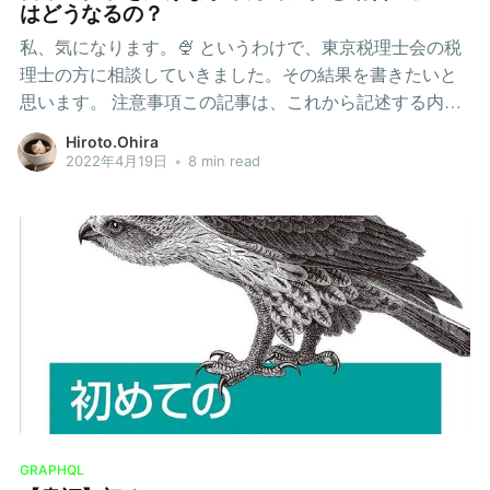
って少し抵抗があります。非公開にしているということ
はどうなるの？
はもちろん外部から使用されることを想定しておらず、
私、気になります。🍨 というわけで、東京税理士会の税
何かの理由で訴えられても文句は言えないです。しかし
理士の方に相談していきました。その結果を書きたいと
後者の非公開APIを公開にしてほしいとの GitHub issue で
思います。 注意事項この記事は、これから記述する内容
立てられていたりと、非公開ながら認知度はある程度あ
を保証するものではありません。あくまで参考として利
るように感じます。 1-1 Slack API の admin.emoji.add の利
Hiroto.Ohira
用し、実際には自己責任でお願いします。 まず、自分が
2022年4月19日
•
8 min read
用1つ目の方法は、王道に Slack API を利用する方法で
理解が間違っている可能性があります。説明を受けた内
す。 admin.emoji.add
容をメモしたものであり、税理士の方の回答書面や参考
書の内容を記述しているわけではありません。 また、今
回の相談では深い内容までは検討していません。今回は
東京税理士会の無料相談という枠を使用しました。その
名のとおり相談であり、税理士の方にも一般としてはこ
う、という形式で伺っています。 人によってユースケー
スは異なるため、実際に行動に移される場合は専門の方
に相談することをおすすめします。 背景まず、なんでそ
んなこと聞いてきたの？という私情の部分を書きたいと
思います。完全に自分語りのパートであり、結果だけが
GRAPHQL
気になる方は飛ばして頂いてかまいません。 自分自身、