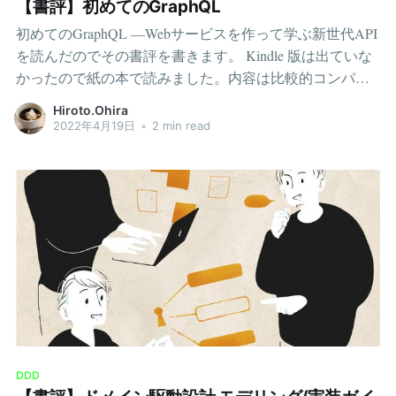
【書評】初めてのGraphQL
海外に住んでみたいという想いがあります。理由は3つく
初めてのGraphQL ―Webサービスを作って学ぶ新世代API
らいあります。 1つ目は価値観を広げたいからです。人生
を読んだのでその書評を書きます。 Kindle 版は出ていな
は長く、いつか死んでしまいます。自分は死には恐怖か
かったので紙の本で読みました。内容は比較的コンパク
らあまり向き合えていないですが、人生には真剣に向き
トで概要 ~ 実装まで書いてあります。スキーマ定義周り
合いたいと考えています。人生は、色んな価値観を持っ
Hiroto.Ohira
が少し重めですが、全体的にライトに読める本となって
2022年4月19日
•
2 min read
ていたほうが楽しめそうですし、より良い人生が送れそ
います。 グラフ理論は飛ばしても良い2章ではGraphQLの
うです。あまり言語化できていませんが、人生には真剣
元となるグラフ理論が紹介されます。この章は飛ばして
に向き合いたい、少なくとも現状のまま終わっていく気
も問題有りません。 グラフ理論はGraphQLの思想につい
は自分の中にはない、という想いが強いです。 2つ目は単
て軽微に参考になる程度で、書き方には全く影響しませ
純に海外に行ったことがないので行ってみたいです。興
ん。数学チックな内容の章になるため、どのような理論
味です。厳密には幼少のころに家族旅行でハワイに行っ
か興味有る方のみが読めばよいでしょう。 ただ1点、この
たことがありますが、遥か遠くの出来事すぎてSPでテリ
章を飛ばすのであれば「エッジ」について抑えておく必
ーのワンダーランドをしていたことしか覚えていませ
要があります。この単語だけはこの章で紹介され、後の
ん。仮に覚えていたとしても、大人になってからの海外
章でも登場するためです。後の章で出てくるエッジは、
ではまた感じることも異なるでしょう。 3つ目は英語で
「オブジェクトの関係」と考えて問題有りません。グラ
す。英語の読み書きができれば、人生の幅は一気に広が
フ理論のエッジとは異なる理解ですが、GraphQLのエッ
ります。
DDD
ジではこの理解で十分成り立ちます。スキーマ定義にお