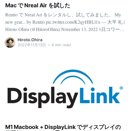
Mac で Nreal Air を試した
Rentio で Nreal Ari をレンタルし、試してみました。 My
new gear... by Rentio pic.twitter.com/K2qyHBLl1x — 大平 礼 |
Hiroto Ohira (@HitoroOhira) November 13, 2022 1日コワーキ
ングスペースで利用してみたので、その感想を書きま
Hiroto.Ohira
す。 自分が期待すること自分がディスプレイの代替とし
2022年11月13日
•
4 min read
て AR グラスに求めることは次のとおりです。 複数画面
を出力できることディスプレイの解像度が大きいことデ
ィスプレイを縦回転できること1はマルチモニタ環境の構
築です。私はシングルモニタよりもマルチモニタ環境を
好みます。自宅ではトリプルモニタで仕事をしているた
め、できれば3画面あるとベストです。Nreal Air は2022年
9月のアップデートでMacで3画面まで対応してので今回試
してみました。 2はディスプレイの大きさですね。より詳
細には1画面あたりの情報量を多くしたいです。Macbook
Air の画面は小さいと感じてしまうため、できれば24イン
チ相当の画面の大きさ、情報量がほしいです。 3はIDEの
M1 Macbook + DisplayLink でディスプレイの