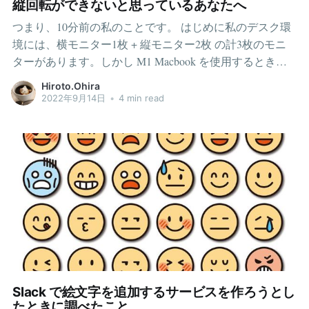
利用のためです。私は普段はモニタ2枚を縦に配置してエ
縦回転ができないと思っているあなたへ
ディタを開いているのでそれを実現させたいです。 使っ
つまり、10分前の私のことです。 はじめに私のデスク環
てみた感想結論としては、現時点では自分の期待するこ
境には、横モニター1枚 + 縦モニター2枚 の計3枚のモニ
とが実現できない + 長時間利用は合わない と感じ、実用
ターがあります。しかし M1 Macbook を使用するとき
は難しい印象です。
は、横モニター1枚と縦モニター1枚の計2枚の使用に制限
Hiroto.Ohira
されていました。1枚の縦モニターには光が宿されていま
2022年9月14日
•
4 min read
せん。 これは M1 Macbook + DisplayLink では、
DisplayLink を通したディスプレイは縦回転できないと思
っていたからです。ここで、あえて「思っていた」と書
いてある点に注意してください。そう、これは思い込み
だったのです。今思えばそんなばかなと言いたくなるほ
どの、しかし何者かに仕込まれたと考えざるをえないほ
どのまやかしを、私はまんまと信じてしまっていたので
す。 一体いつから縦回転できないと錯覚していた？あな
たが幾度となく打ち込んだであろう「DisplayLink 縦」で
Google 検索 or Twitter 検索をかけると、2つの情報が出て
きます。それは縦回転はできないという情報と、縦回転
Slack で絵文字を追加するサービスを作ろうとし
はできるという情報です。特に後者は Twitter でしばしば
たときに調べたこと