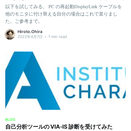
が明確であれば、処理を修正するときに対象のロジック
以下を試してみる。 PC の再起動DisplayLink ケーブルを
がどのクラスに書かれているかがわかりやすくなりま
他のモニタに付け替える自分の場合はこれで直りまし
す。逆にクラスの責務が曖昧だと、数あるクラスの中か
た。ご参考まで。
ら目的のクラスを探しづらくなったり、想定外のクラス
に影響が及んだりなど、開発の難易度が一気に上がりま
Hiroto.Ohira
2022年4月7日
•
1 min read
す。 ロジックの再利用も利点です。複数のサービス層
（ユースケース層）でロジックを使い回すことができる
ため、アプリケーション全体でコード量が減少します。
最後にテストの書きやすさ、これはピカイチですね。モ
デルのテストを書く場合、前提条件のセットが簡単で
す。インスタンスや構造体を生成して、必要なフィール
ドに値をセットするのみです。逆にサービス層（
BLOG
自己分析ツールの VIA-IS 診断を受けてみた