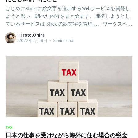
目にすることができます。M1 発売当初は縦回転ができな
はじめにSlack に絵文字を追加するWebサービスを開発し
かったことは事実のようなので、どちらの情報も間違っ
ようと思い、調べた内容をまとめます。 開発しようとし
ていないでしょう。当初はできず、あるときから修正さ
ているサービスは Slack の絵文字を管理し、ワークスペー
れ、M1
スに一括 import できるサービスです。個人的には絵文字
Hiroto.Ohira
の重要度を高く捉えており、コミュニケーションにおい
2022年6月19日
•
3 min read
てテキスト以上に情報量があります。例えば、「良いと
思います」よりも「良いと思います👍」の方が相手が受
け止めやすいと感じます。前者だと冷徹さ高圧的な印象
を自分は感じてしまうのですが、後者では一転して肯定
メッセージと素直に受け取ることができます。 このよう
なサービスを開発しようとしているのですが、調べてみ
るとSlackの絵文字追加まわりが複雑な状態になっていた
ので一旦まとめます。 1.絵文字を1個ずつ追加する最初に
絵文字を1個ずつ追加する方法を紹介します。 1個ずつ追
加する方法は2つあります。1つ目は公式のSlack APIを利
用する方法です。2つ目はSlackの非一般公開APIを利用す
TAX
る方法です。 上手く言語化できないが、後者は筆者にと
日本の仕事を受けながら海外に住む場合の税金