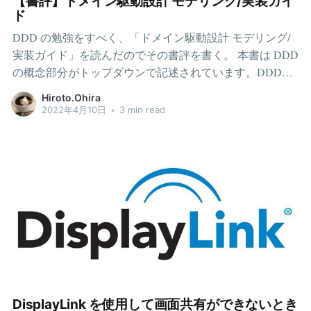
【書評】ドメイン駆動設計 モデリング/実装ガイ
ける1対多や多対多の関係の表現につてい記述されている
ド
内容が出てくるため、そのときに「エッジ」とは「オブ
DDD の勉強をすべく、「ドメイン駆動設計 モデリング/
ジェクトの関係」なんだと覚えていればOKです。 この章
実装ガイド」を読んだのでその書評を書く。 本書は DDD
は飛ばしても良いと書きましたが、私は元々数学が好き
の概念部分がトップダウンで記述されています。DDDの
だったため、このような分野もあるんだと少し興味を持
概念を網羅しつつ、各概念の説明は必要十分な内容にと
って本章を読むことができました。余談ですが、エンジ
Hiroto.Ohira
どめているため、比較的軽量な印象です。しかし、DDD
2022年4月10日
•
3 min read
ニアの勉強が落ち着いたら数学の研究や勉強をするのも
自体の概念が非常に巨大なため、本書のボリュームは大
悪くないと考えています。 スキーマ定義とクエリのコー
きくなっています。 私のようなDDD初学者の最初の1冊
ドを分けて認識するここの認識が混ざってしまい、自分
として非常におすすめです。 DDD ってなんぞや？DDD
は少しわかりずらいと感じてしまいました。 GraphQL に
とは、「モデリングを中心とした設計手法」です。モデ
は 3部の構成があります。スキーマ定義とクエリ、バック
リングを重要な設計手法と位置づけ、コードレベルでは
エンドの実装です。 スキーマ定義では、GraphQLサーバ
モデルをどう活かすかを考えます。 モデルを活かす手法
ーで扱うスキーマを定義します。GraphQLのスキーマと
には私も同意です。個人開発でモデルオブジェクトを導
はAPIの構造です。どのようなエンドポイントがあり、ど
入したことがあるのですが、その利便性の高さには驚き
のようなリクエストを受け付け、どのようなレスポンス
ました。コードの可読性、ロジックの再利用、テストの
を返すのかを定義します。
書きやす際におていモデルは優れています。 コードの可
読性は、いわゆるクラスの責務と関係しています。責務
DisplayLink を使用して画面共有ができないとき